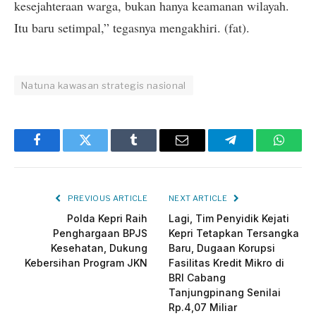
kesejahteraan warga, bukan hanya keamanan wilayah.
Itu baru setimpal,” tegasnya mengakhiri. (fat).
Natuna kawasan strategis nasional
Facebook
Twitter
Tumblr
Email
Telegram
Whats
PREVIOUS ARTICLE
NEXT ARTICLE
‎Polda Kepri Raih
Lagi, Tim Penyidik Kejati
Penghargaan BPJS
Kepri Tetapkan Tersangka
Kesehatan, Dukung
Baru, Dugaan Korupsi
Kebersihan Program JKN
Fasilitas Kredit Mikro di
BRI Cabang
Tanjungpinang Senilai
Rp.4,07 Miliar