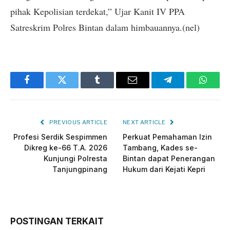
pihak Kepolisian terdekat,” Ujar Kanit IV PPA
Satreskrim Polres Bintan dalam himbauannya.(nel)
Facebook
Twitter
Tumblr
Email
Telegram
Whats
PREVIOUS ARTICLE
NEXT ARTICLE
Profesi Serdik Sespimmen
Perkuat Pemahaman Izin
Dikreg ke-66 T.A. 2026
Tambang, Kades se-
Kunjungi Polresta
Bintan dapat Penerangan
Tanjungpinang
Hukum dari Kejati Kepri
POSTINGAN TERKAIT