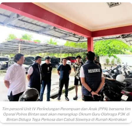
Tim personil Unit IV Perlindungan Perempuan dan Anak (PPA) bersama tim
Opsnal Polres Bintan saat akan menangkap Oknum Guru Olahraga P3K di
Bintan Diduga Tega Perkosa dan Cabuli Siswinya di Rumah Kontrakan