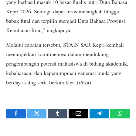
yang berhasil masuk 10 besar finalis putri Duta Bahasa
Kepri 2026. Semoga dapat terus melangkah hingga
babak final dan terpilih menjadi Duta Bahasa Provinsi
Kepulauan Riau,” ungkapnya.
Melalui capaian tersebut, STAIN SAR Kepri kembali
menunjukkan komitmennya dalam mendukung
pengembangan potensi mahasiswa di bidang akademik,
kebahasaan, dan kepemimpinan generasi muda yang
berdaya saing serta berkarakter. (r/eza)
Facebook
Twitter
Tumblr
Email
Telegram
Whats