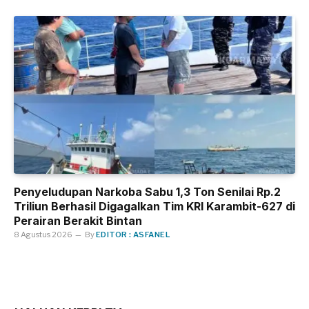
Penyeludupan Narkoba Sabu 1,3 Ton Senilai Rp.2
Triliun Berhasil Digagalkan Tim KRI Karambit-627 di
Perairan Berakit Bintan
8 Agustus 2026
By
EDITOR : ASFANEL