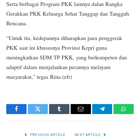
Serta berbagai Program PKK lainnya dalan Rangka
Gerakkan PKK Keluarga Sehat Tanggap dan Tangguh
Bencana.
“Untuk itu, kedepannya diharapkan para penggerak
PKK saat ini khususnya Provinsi Kepri guna
meningkatkan SDM TP PKK, yang berkompeten dan
adaptif dalam menjalankan perannya melayani
masyarakat,” tegas Rina.(efr)
Facebook
Twitter
Tumblr
Email
Telegram
Whats
PREVIOUS ARTICLE
NEXT ARTICLE