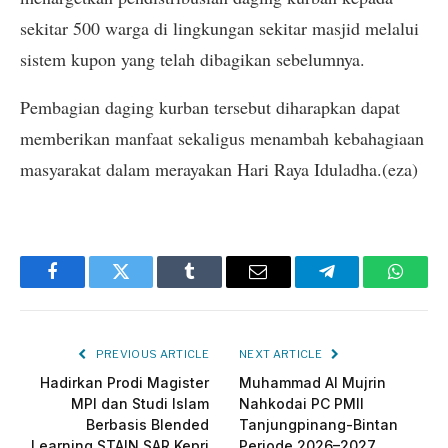
sekitar 500 warga di lingkungan sekitar masjid melalui
sistem kupon yang telah dibagikan sebelumnya.
Pembagian daging kurban tersebut diharapkan dapat
memberikan manfaat sekaligus menambah kebahagiaan
masyarakat dalam merayakan Hari Raya Iduladha.(eza)
Facebook
Twitter
Tumblr
Email
Telegram
Whats
PREVIOUS ARTICLE
NEXT ARTICLE
Hadirkan Prodi Magister
Muhammad Al Mujrin
MPI dan Studi Islam
Nahkodai PC PMII
Berbasis Blended
Tanjungpinang-Bintan
Learning,STAIN SAR Kepri
Periode 2026–2027