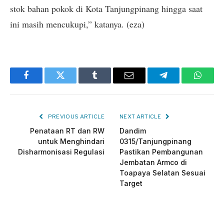
stok bahan pokok di Kota Tanjungpinang hingga saat
ini masih mencukupi,” katanya. (eza)
Facebook
Twitter
Tumblr
Email
Telegram
Whats
PREVIOUS ARTICLE
NEXT ARTICLE
Penataan RT dan RW
Dandim
untuk Menghindari
0315/Tanjungpinang
Disharmonisasi Regulasi
Pastikan Pembangunan
Jembatan Armco di
Toapaya Selatan Sesuai
Target