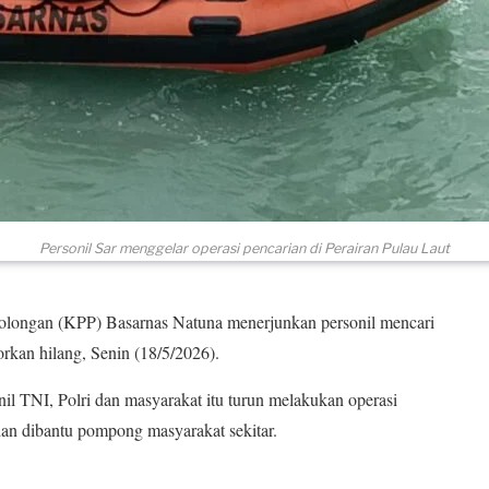
Personil Sar menggelar operasi pencarian di Perairan Pulau Laut
longan (KPP) Basarnas Natuna menerjunkan personil mencari
orkan hilang, Senin (18/5/2026).
nil TNI, Polri dan masyarakat itu turun melakukan operasi
n dibantu pompong masyarakat sekitar.