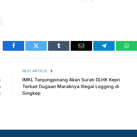
t
Facebook
Twitter
Tumblr
Email
Telegram
Wha
E
NEXT ARTICLE
k
IMKL Tanjungpinang Akan Surati DLHK Kepri
n
Terkait Dugaan Maraknya Illegal Logging di
i
Singkep