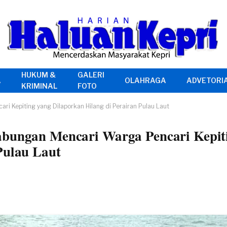
HUKUM &
GALERI
A
OLAHRAGA
ADVETORI
KRIMINAL
FOTO
i Kepiting yang Dilaporkan Hilang di Perairan Pulau Laut
abungan Mencari Warga Pencari Kepit
Pulau Laut