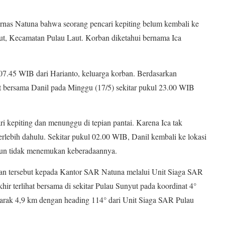
rnas Natuna bahwa seorang pencari kepiting belum kembali ke
yut, Kecamatan Pulau Laut. Korban diketahui bernama Ica
 07.45 WIB dari Harianto, keluarga korban. Berdasarkan
t bersama Danil pada Minggu (17/5) sekitar pukul 23.00 WIB
ri kepiting dan menunggu di tepian pantai. Karena Ica tak
rlebih dahulu. Sekitar pukul 02.00 WIB, Danil kembali ke lokasi
mun tidak menemukan keberadaannya.
ian tersebut kepada Kantor SAR Natuna melalui Unit Siaga SAR
hir terlihat bersama di sekitar Pulau Sunyut pada koordinat 4°
jarak 4,9 km dengan heading 114° dari Unit Siaga SAR Pulau