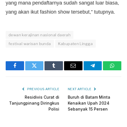
yang mana pendaftarnya sudah sangat luar biasa,
yang akan ikut fashion show tersebut,” tutupnya.
dewan kerajinan nasional daerah
festival warisan bunda
Kabupaten Lingga
Facebook
Twitter
Tumblr
Email
Telegram
Whats
PREVIOUS ARTICLE
NEXT ARTICLE
Residivis Curat di
Buruh di Batam Minta
Tanjungpinang Diringkus
Kenaikan Upah 2024
Polisi
Sebanyak 15 Persen