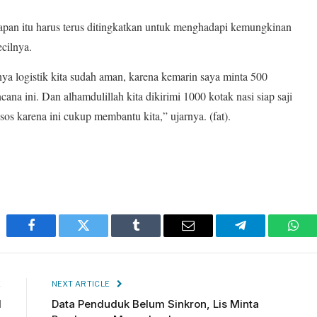
pan itu harus terus ditingkatkan untuk menghadapi kemungkinan
ecilnya.
nya logistik kita sudah aman, karena kemarin saya minta 500
 ini. Dan alhamdulillah kita dikirimi 1000 kotak nasi siap saji
os karena ini cukup membantu kita,” ujarnya. (fat).
Facebook
Twitter
Tumblr
Email
Telegram
Wha
E
NEXT ARTICLE
l
Data Penduduk Belum Sinkron, Lis Minta