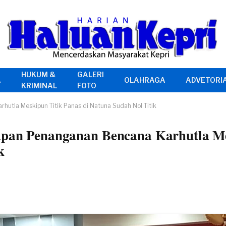
HUKUM &
GALERI
A
OLAHRAGA
ADVETORI
KRIMINAL
FOTO
hutla Meskipun Titik Panas di Natuna Sudah Nol Titik
iapan Penanganan Bencana Karhutla M
k