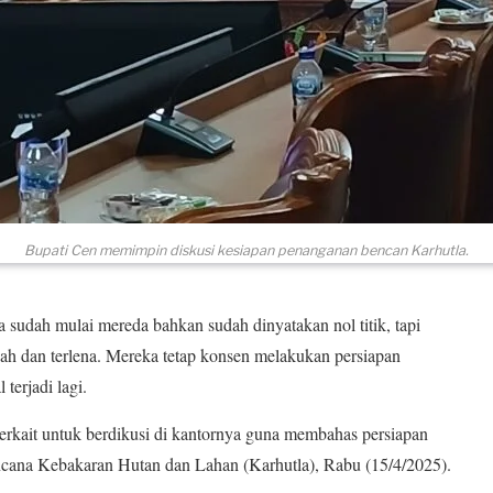
Bupati Cen memimpin diskusi kesiapan penanganan bencan Karhutla.
udah mulai mereda bahkan sudah dinyatakan nol titik, tapi
h dan terlena. Mereka tetap konsen melakukan persiapan
erjadi lagi.
erkait untuk berdikusi di kantornya guna membahas persiapan
ncana Kebakaran Hutan dan Lahan (Karhutla), Rabu (15/4/2025).