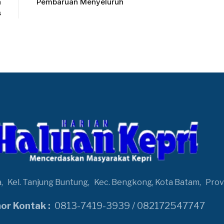
n
Pembaruan Menyeluruh
s
a,
Kel. Tanjung Buntung,
Kec. Bengkong, Kota Batam,
Prov
r Kontak :
0813-7419-3939 / 082172547747