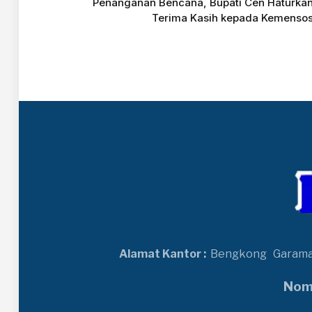
Penanganan Bencana, Bupati Cen Haturka
Terima Kasih kepada Kemenso
Alamat Kantor :
Bengkong
Garam
Nomo