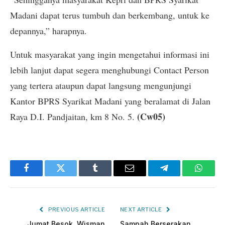
Madani dapat terus tumbuh dan berkembang, untuk ke
depannya,” harapnya.
Untuk masyarakat yang ingin mengetahui informasi ini
lebih lanjut dapat segera menghubungi Contact Person
yang tertera ataupun dapat langsung mengunjungi
Kantor BPRS Syarikat Madani yang beralamat di Jalan
(Cw05)
Raya D.I. Pandjaitan, km 8 No. 5.
Facebook
Twitter
Tumblr
Email
Telegram
Whats
PREVIOUS ARTICLE
NEXT ARTICLE
Jumat Besok, Wisman
Sampah Berserakan