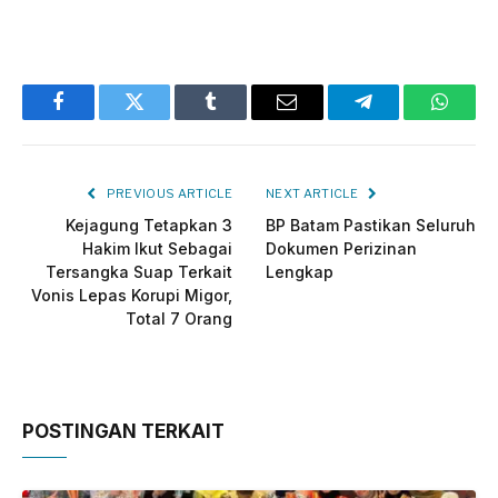
Facebook
Twitter
Tumblr
Email
Telegram
Whats
PREVIOUS ARTICLE
NEXT ARTICLE
Kejagung Tetapkan 3
BP Batam Pastikan Seluruh
Hakim Ikut Sebagai
Dokumen Perizinan
Tersangka Suap Terkait
Lengkap
Vonis Lepas Korupi Migor,
Total 7 Orang
POSTINGAN TERKAIT