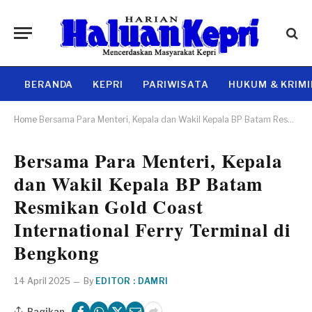
BERANDA
KEPRI
PARIWISATA
HUKUM & KRIM
Home
Bersama Para Menteri, Kepala dan Wakil Kepala BP Batam Resmikan Gold Coast International Ferry Terminal di Bengkong
Bersama Para Menteri, Kepala
dan Wakil Kepala BP Batam
Resmikan Gold Coast
International Ferry Terminal di
Bengkong
14 April 2025
By
EDITOR : DAMRI
Bagikan