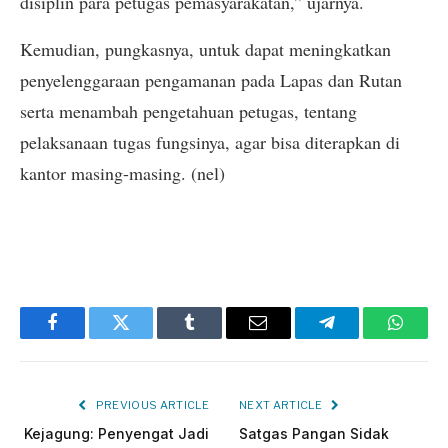
disiplin para petugas pemasyarakatan,” ujarnya.
Kemudian, pungkasnya, untuk dapat meningkatkan
penyelenggaraan pengamanan pada Lapas dan Rutan
serta menambah pengetahuan petugas, tentang
pelaksanaan tugas fungsinya, agar bisa diterapkan di
kantor masing-masing. (nel)
Facebook
Twitter
Tumblr
Email
Telegram
Whats
PREVIOUS ARTICLE
NEXT ARTICLE
Kejagung: Penyengat Jadi
Satgas Pangan Sidak