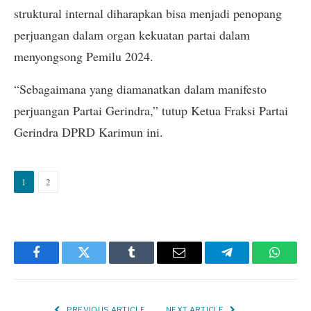
struktural internal diharapkan bisa menjadi penopang
perjuangan dalam organ kekuatan partai dalam
menyongsong Pemilu 2024.
“Sebagaimana yang diamanatkan dalam manifesto
perjuangan Partai Gerindra,” tutup Ketua Fraksi Partai
Gerindra DPRD Karimun ini.
1
2
Facebook
Twitter
Tumblr
Email
Telegram
Whats
PREVIOUS ARTICLE
NEXT ARTICLE