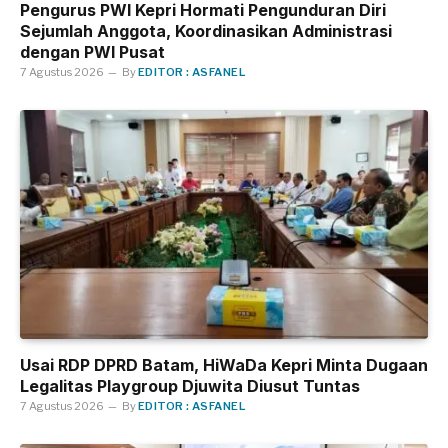
Pengurus PWI Kepri Hormati Pengunduran Diri
Sejumlah Anggota, Koordinasikan Administrasi
dengan PWI Pusat
7 Agustus 2026
By
EDITOR : ASFANEL
Usai RDP DPRD Batam, HiWaDa Kepri Minta Dugaan
Legalitas Playgroup Djuwita Diusut Tuntas
7 Agustus 2026
By
EDITOR : ASFANEL