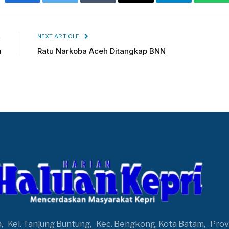
Facebook
Twitter
Tumblr
Email
Telegram
Wha
E
NEXT ARTICLE
u
Ratu Narkoba Aceh Ditangkap BNN
a,
Kel. Tanjung Buntung,
Kec. Bengkong, Kota Batam,
Prov