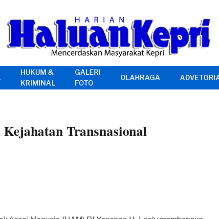
HUKUM &
GALERI
A
OLAHRAGA
ADVETORI
KRIMINAL
FOTO
 Kejahatan Transnasional