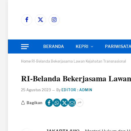
Facebook
X
Instagram
(Twitter)
BERANDA
KEPRI
PARIWISAT
Home
RI-Belanda Bekerjasama Lawan Kejahatan Transnasional
RI-Belanda Bekerjasama Lawan
25 Agustus 2023
By
EDITOR : ADMIN
Bagikan