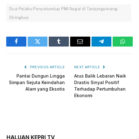
Dua Pelaku Penyelundup PMI Ilegal di Tanjungpinang
Diringkus
Facebook
Twitter
Tumblr
Email
Telegram
Whats
PREVIOUS ARTICLE
NEXT ARTICLE
Pantai Dungun Lingga
Arus Balik Lebaran Naik
Simpan Sejuta Keindahan
Drastis Sinyal Positif
Alam yang Eksotis
Terhadap Pertumbuhan
Ekonomi
HALUAN KEPRI TV