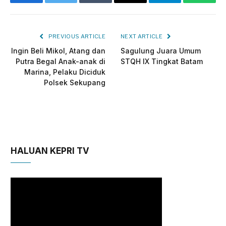
Facebook
Twitter
Tumblr
Email
Telegram
Whats
PREVIOUS ARTICLE
NEXT ARTICLE
Ingin Beli Mikol, Atang dan
Sagulung Juara Umum
Putra Begal Anak-anak di
STQH IX Tingkat Batam
Marina, Pelaku Diciduk
Polsek Sekupang
HALUAN KEPRI TV