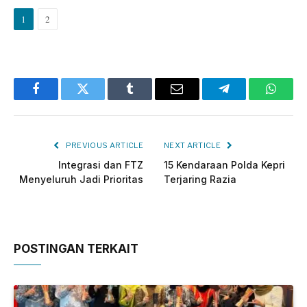
1
2
Facebook
Twitter
Tumblr
Email
Telegram
Whats
PREVIOUS ARTICLE
NEXT ARTICLE
Integrasi dan FTZ
15 Kendaraan Polda Kepri
Menyeluruh Jadi Prioritas
Terjaring Razia
POSTINGAN TERKAIT