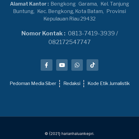
Alamat Kantor :
Bengkong
Garama,
Kel. Tanjung
Buntung,
Kec. Bengkong, Kota Batam,
Provinsi
Kepulauan Riau 29432
Nomor Kontak :
0813-7419-3939 /
082172547747
Pedoman Media Siber
Redaksi
Kode Etik Jurnalistik
© {2021} harianhaluankepri.