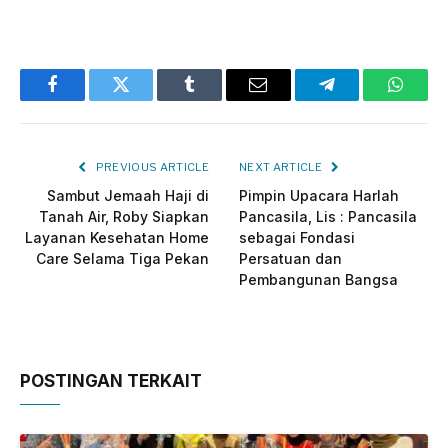
Facebook
Twitter
Tumblr
Email
Telegram
Whats
PREVIOUS ARTICLE
NEXT ARTICLE
Sambut Jemaah Haji di
Pimpin Upacara Harlah
Tanah Air, Roby Siapkan
Pancasila, Lis : Pancasila
Layanan Kesehatan Home
sebagai Fondasi
Care Selama Tiga Pekan
Persatuan dan
Pembangunan Bangsa
POSTINGAN TERKAIT