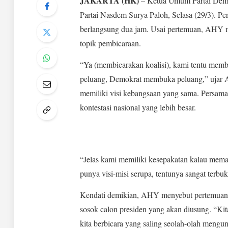
JAKARTA (HK)
– Ketua Umum Partai Dem
Partai Nasdem Surya Paloh, Selasa (29/3). Pe
berlangsung dua jam. Usai pertemuan, AHY m
topik pembicaraan.
“Ya (membicarakan koalisi), kami tentu me
peluang, Demokrat membuka peluang,” ujar
memiliki visi kebangsaan yang sama. Persamaa
kontestasi nasional yang lebih besar.
“Jelas kami memiliki kesepakatan kalau mema
punya visi-misi serupa, tentunya sangat terbu
Kendati demikian, AHY menyebut pertemuan 
sosok calon presiden yang akan diusung. “Kita 
kita berbicara yang saling seolah-olah mengu