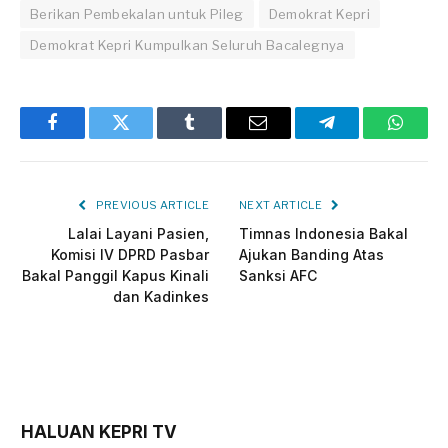
Berikan Pembekalan untuk Pileg
Demokrat Kepri
Demokrat Kepri Kumpulkan Seluruh Bacalegnya
Facebook
Twitter
Tumblr
Email
Telegram
Whats
PREVIOUS ARTICLE
NEXT ARTICLE
Lalai Layani Pasien,
Timnas Indonesia Bakal
Komisi IV DPRD Pasbar
Ajukan Banding Atas
Bakal Panggil Kapus Kinali
Sanksi AFC
dan Kadinkes
HALUAN KEPRI TV