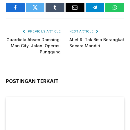
Facebook
Twitter
Tumblr
Email
Telegram
Whats
PREVIOUS ARTICLE
NEXT ARTICLE
Guardiola Absen Dampingi
Atlet RI Tak Bisa Berangkat
Man City, Jalani Operasi
Secara Mandiri
Punggung
POSTINGAN TERKAIT