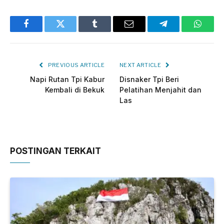
Facebook
Twitter
Tumblr
Email
Telegram
Whats
PREVIOUS ARTICLE
NEXT ARTICLE
Napi Rutan Tpi Kabur
Disnaker Tpi Beri
Kembali di Bekuk
Pelatihan Menjahit dan
Las
POSTINGAN TERKAIT