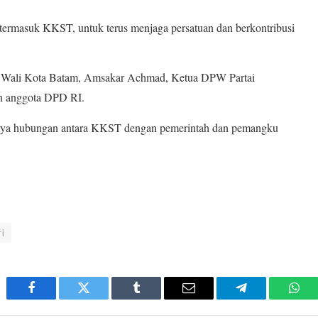
 termasuk KKST, untuk terus menjaga persatuan dan berkontribusi
diri Wali Kota Batam, Amsakar Achmad, Ketua DPW Partai
ah anggota DPD RI.
atnya hubungan antara KKST dengan pemerintah dan pemangku
i
Facebook
Twitter
Tumblr
Email
Telegram
Wha