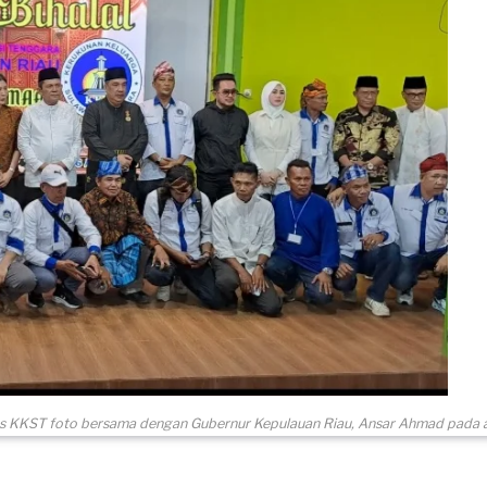
s KKST foto bersama dengan Gubernur Kepulauan Riau, Ansar Ahmad pada aca