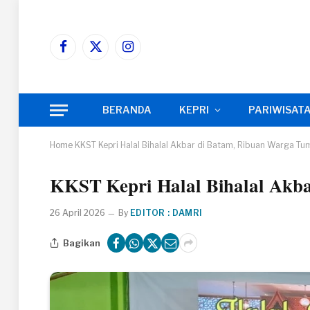
Facebook
X
Instagram
(Twitter)
BERANDA
KEPRI
PARIWISAT
Home
KKST Kepri Halal Bihalal Akbar di Batam, Ribuan Warga T
KKST Kepri Halal Bihalal Akb
26 April 2026
By
EDITOR : DAMRI
Bagikan