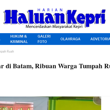
HUKUM &
GALERI
A
OLAHRAGA
ADVETORI
KRIMINAL
FOTO
umpah Ruah
ar di Batam, Ribuan Warga Tumpah R