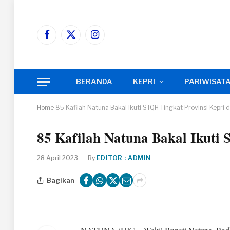
Facebook
X
Instagram
(Twitter)
BERANDA
KEPRI
PARIWISAT
Home
85 Kafilah Natuna Bakal Ikuti STQH Tingkat Provinsi Kepri 
85 Kafilah Natuna Bakal Ikuti
28 April 2023
By
EDITOR : ADMIN
Bagikan