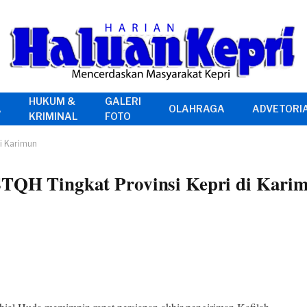
HUKUM &
GALERI
A
OLAHRAGA
ADVETORI
KRIMINAL
FOTO
di Karimun
 STQH Tingkat Provinsi Kepri di Kari