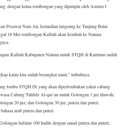
rang, dengan ketua rombongan yang dipimpin oleh Asisten I
an Pesawat Nam Air, kemudian langsung ke Tanjung Balai
ggal 18 Mei rombongan Kafilah akan kembali ke Natuna
gnya.
rsiapan Kafilah Kabupaten Natuna untuk STQH di Karimun sudah
ngkap kalau kita sudah berangkat nanti,” imbuhnya.
ng lomba STQH IX yang akan diperlombakan yakni cabang
ewasa Cabang Tahfidz Al-qur’an untuk Golongan 1 juz tilawah;
longan 20 juz; dan Golongan 30 juz, putera dan puteri.
 bahasa arab putera dan puteri.
longan hafalan 100 hadits dengan sanad putera dan puteri;