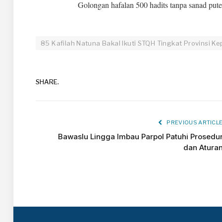
Golongan hafalan 500 hadits tanpa sanad pute
85 Kafilah Natuna Bakal Ikuti STQH Tingkat Provinsi Ke
SHARE.
PREVIOUS ARTICL
Bawaslu Lingga Imbau Parpol Patuhi Prosedu
dan Atura