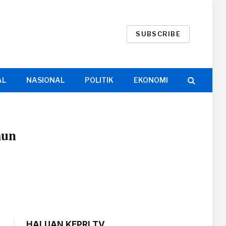
SUBSCRIBE
AL
NASIONAL
POLITIK
EKONOMI
mun
HALUAN KEPRI TV