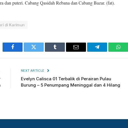
ra dan puteri. Cabang Qasidah Rebana dan Cabang Bazar. (fat).
pri di Karimun
Facebook
Twitter
Tumblr
Email
Telegram
Wha
E
NEXT ARTICLE
r
Evelyn Calisca 01 Terbalik di Perairan Pulau
n
Burung – 5 Penumpang Meninggal dan 4 Hilang