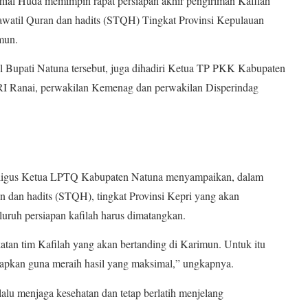
l Huda memimpin rapat persiapan akhir pengiriman Kafilah
awatil Quran dan hadits (STQH) Tingkat Provinsi Kepulauan
mun.
l Bupati Natuna tersebut, juga dihadiri Ketua TP PKK Kabupaten
I Ranai, perwakilan Kemenag dan perwakilan Disperindag
aligus Ketua LPTQ Kabupaten Natuna menyampaikan, dalam
n dan hadits (STQH), tingkat Provinsi Kepri yang akan
uruh persiapan kafilah harus dimatangkan.
katan tim Kafilah yang akan bertanding di Karimun. Untuk itu
ntapkan guna meraih hasil yang maksimal,” ungkapnya.
lalu menjaga kesehatan dan tetap berlatih menjelang