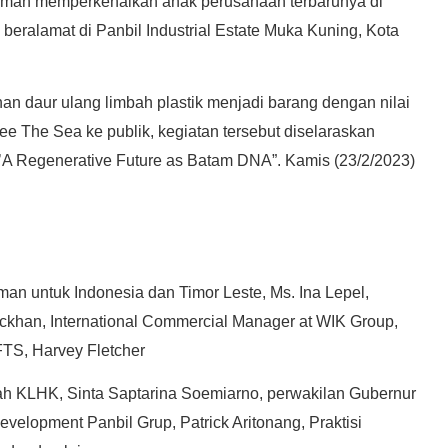
rman memperkenalkan anak perusahaan terbarunya di
g
beralamat di Panbil Industrial Estate Muka Kuning, Kota
n daur ulang limbah plastik menjadi barang dengan nilai
 The Sea ke publik, kegiatan tersebut diselaraskan
A Regenerative Future as Batam DNA”. Kamis (23/2/2023)
man untuk Indonesia dan Timor Leste, Ms. Ina Lepel,
ckhan, International Commercial Manager at WIK Group,
TS, Harvey Fletcher
ah KLHK, Sinta Saptarina Soemiarno, perwakilan Gubernur
velopment Panbil Grup, Patrick Aritonang, Praktisi