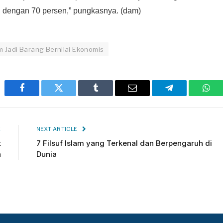
 dengan 70 persen,” pungkasnya. (dam)
m Jadi Barang Bernilai Ekonomis
Facebook
Twitter
Tumblr
Email
Telegram
Wha
E
NEXT ARTICLE
t
7 Filsuf Islam yang Terkenal dan Berpengaruh di
n
Dunia