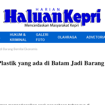
HUKUM &
GALERI
A
OLAHRAGA
ADVETORI
KRIMINAL
FOTO
di Barang Bernilai Ekonomis
lastik yang ada di Batam Jadi Barang