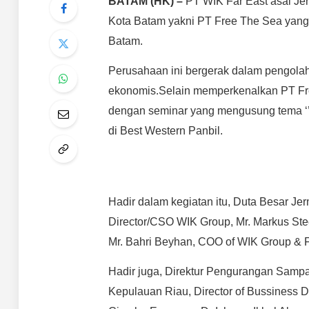
BATAM (HK) –
PT WIK Far East asal Je
Kota Batam yakni PT Free The Sea yan
Batam.
Perusahaan ini bergerak dalam pengolaha
ekonomis.
Selain memperkenalkan PT Free
dengan seminar yang mengusung tema ‘’
di Best Western Panbil.
Hadir dalam kegiatan itu, Duta Besar Jer
Director/CSO WIK Group, Mr. Markus Ste
Mr. Bahri Beyhan, COO of WIK Group & F
Hadir juga, Direktur Pengurangan Samp
Kepulauan Riau, Director of Bussiness De