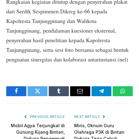
Rangkaian kegiatan ditutup dengan penyerahan plakat
dari Serdik Sespimmen Dikreg ke-66 kepada
Kapolresta Tanjungpinang dan Walikota
Tanjungpinang, pendalaman kuesioner eksternal,
penyerahan hasil penelitian kepada Kapolresta
Tanjungpinang, serta sesi foto bersama sebagai bentuk
penguatan sinergitas dan kolaborasi antarinstansi.(nel)
Facebook
Twitter
Tumblr
Email
Telegram
Whats
PREVIOUS ARTICLE
NEXT ARTICLE
Mobil Agya Terjungkal di
Miris, Oknum Guru
Gunung Kijang Bintan,
Olahraga P3K di Bintan
Diduga Pengemudi
Diduga Tega Cabuli