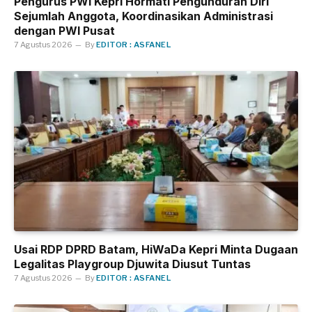
Pengurus PWI Kepri Hormati Pengunduran Diri
Sejumlah Anggota, Koordinasikan Administrasi
dengan PWI Pusat
7 Agustus 2026
By
EDITOR : ASFANEL
Usai RDP DPRD Batam, HiWaDa Kepri Minta Dugaan
Legalitas Playgroup Djuwita Diusut Tuntas
7 Agustus 2026
By
EDITOR : ASFANEL