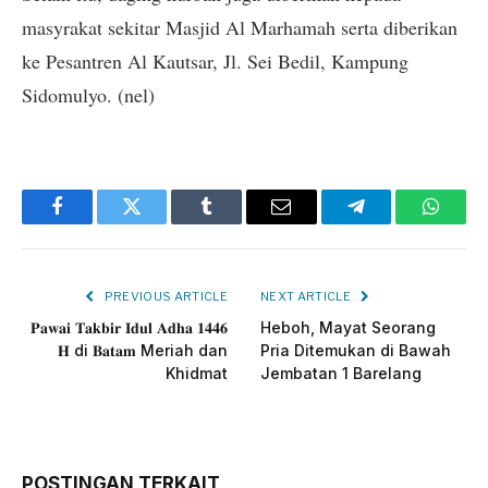
masyrakat sekitar Masjid Al Marhamah serta diberikan
ke Pesantren Al Kautsar, Jl. Sei Bedil, Kampung
Sidomulyo. (nel)
Facebook
Twitter
Tumblr
Email
Telegram
Whats
PREVIOUS ARTICLE
NEXT ARTICLE
𝐏𝐚𝐰𝐚𝐢 𝐓𝐚𝐤𝐛𝐢𝐫 𝐈𝐝𝐮𝐥 𝐀𝐝𝐡𝐚 𝟏𝟒𝟒𝟔
Heboh, Mayat Seorang
𝐇 di 𝐁𝐚𝐭𝐚𝐦 Meriah dan
Pria Ditemukan di Bawah
Khidmat
Jembatan 1 Barelang
POSTINGAN TERKAIT