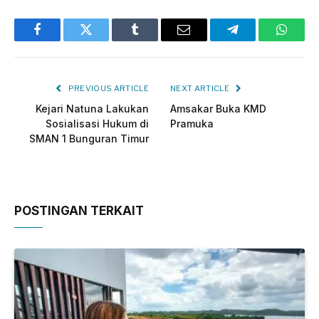
Facebook
Twitter
Tumblr
Email
Telegram
Whats
PREVIOUS ARTICLE
NEXT ARTICLE
Kejari Natuna Lakukan
Amsakar Buka KMD
Sosialisasi Hukum di
Pramuka
SMAN 1 Bunguran Timur
POSTINGAN TERKAIT