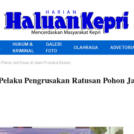
HUKUM &
GALERI
A
OLAHRAGA
ADVETORI
KRIMINAL
FOTO
Pohon Jati Emas di Jalan Protokol Batam
elaku Pengrusakan Ratusan Pohon Jat