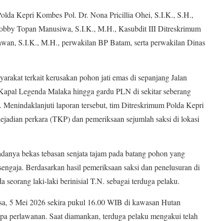
lda Kepri Kombes Pol. Dr. Nona Pricillia Ohei, S.I.K., S.H.,
by Topan Manusiwa, S.I.K., M.H., Kasubdit III Ditreskrimum
an, S.I.K., M.H., perwakilan BP Batam, serta perwakilan Dinas
arakat terkait kerusakan pohon jati emas di sepanjang Jalan
 Kapal Legenda Malaka hingga gardu PLN di sekitar seberang
enindaklanjuti laporan tersebut, tim Ditreskrimum Polda Kepri
ejadian perkara (TKP) dan pemeriksaan sejumlah saksi di lokasi
adanya bekas tebasan senjata tajam pada batang pohon yang
engaja. Berdasarkan hasil pemeriksaan saksi dan penelusuran di
seorang laki-laki berinisial T.N. sebagai terduga pelaku.
asa, 5 Mei 2026 sekira pukul 16.00 WIB di kawasan Hutan
a perlawanan. Saat diamankan, terduga pelaku mengakui telah