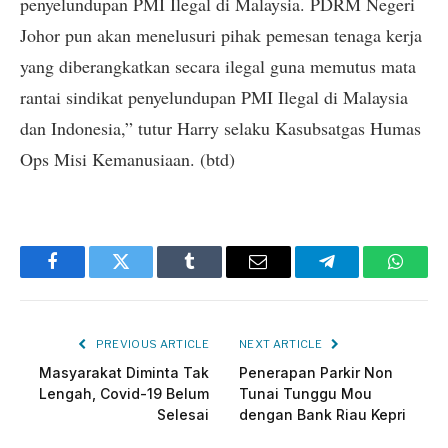
penyelundupan PMI Ilegal di Malaysia. PDRM Negeri
Johor pun akan menelusuri pihak pemesan tenaga kerja
yang diberangkatkan secara ilegal guna memutus mata
rantai sindikat penyelundupan PMI Ilegal di Malaysia
dan Indonesia,” tutur Harry selaku Kasubsatgas Humas
Ops Misi Kemanusiaan. (btd)
Facebook
Twitter
Tumblr
Email
Telegram
Whats
PREVIOUS ARTICLE
NEXT ARTICLE
Masyarakat Diminta Tak
Penerapan Parkir Non
Lengah, Covid-19 Belum
Tunai Tunggu Mou
Selesai
dengan Bank Riau Kepri