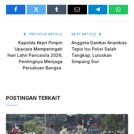
Facebook
Twitter
Tumblr
Email
Telegram
Whats
PREVIOUS ARTICLE
NEXT ARTICLE
Kapolda Kepri Pimpin
Anggota Damkar Anambas
Upacara Memperingati
Tepis Isu Polisi Salah
Hari Lahir Pancasila 2026,
Tangkap, Luruskan
Pentingnya Menjaga
Simpang Siur
Persatuan Bangsa ‎
POSTINGAN TERKAIT