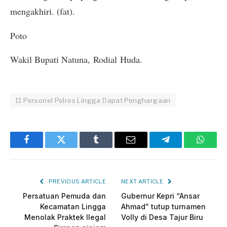
mengakhiri. (fat).
Poto
Wakil Bupati Natuna, Rodial Huda.
11 Personel Polres Lingga Dapat Penghargaan
Facebook
Twitter
Tumblr
Email
Telegram
Whats
PREVIOUS ARTICLE
NEXT ARTICLE
Persatuan Pemuda dan
Gubernur Kepri “Ansar
Kecamatan Lingga
Ahmad” tutup turnamen
Menolak Praktek Ilegal
Volly di Desa Tajur Biru