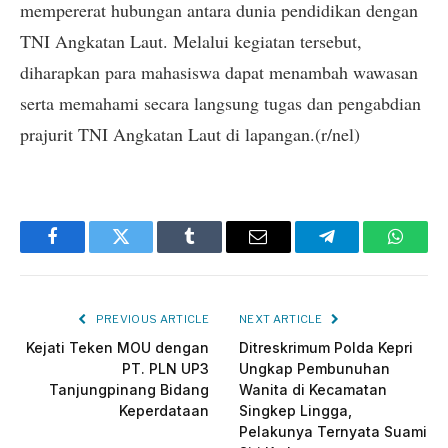
mempererat hubungan antara dunia pendidikan dengan
TNI Angkatan Laut. Melalui kegiatan tersebut,
diharapkan para mahasiswa dapat menambah wawasan
serta memahami secara langsung tugas dan pengabdian
prajurit TNI Angkatan Laut di lapangan.(r/nel)
Facebook
Twitter
Tumblr
Email
Telegram
Whats
PREVIOUS ARTICLE
NEXT ARTICLE
Kejati Teken MOU dengan
Ditreskrimum Polda Kepri
PT. PLN UP3
Ungkap Pembunuhan
Tanjungpinang Bidang
Wanita di Kecamatan
Keperdataan
Singkep Lingga,
Pelakunya Ternyata Suami