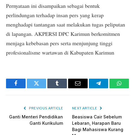
Pernyataan ini disampaikan sebagai bentuk
perlindungan terhadap insan pers yang kerap
menghadapi tantangan saat melakukan tugas peliputan
di lapangan. AKPERSI DPC Karimun berkomitmen
menjaga kebebasan pers serta menjunjung tinggi
profesionalisme wartawan di Kabupaten Karimun
Facebook
Twitter
Tumblr
Email
Telegram
Whats
PREVIOUS ARTICLE
NEXT ARTICLE
Ganti Menteri Pendidikan
Beasiswa Cair Sebelum
Ganti Kurikulum
Lebaran, Harapan Baru
Bagi Mahasiswa Kurang