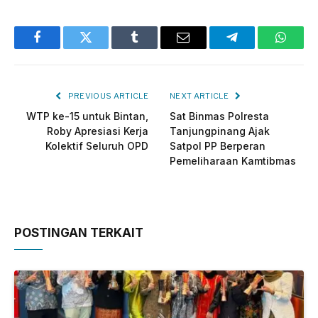
Facebook
Twitter
Tumblr
Email
Telegram
Whats
PREVIOUS ARTICLE
NEXT ARTICLE
WTP ke-15 untuk Bintan,
Sat Binmas Polresta
Roby Apresiasi Kerja
Tanjungpinang Ajak
Kolektif Seluruh OPD
Satpol PP Berperan
Pemeliharaan Kamtibmas
POSTINGAN TERKAIT