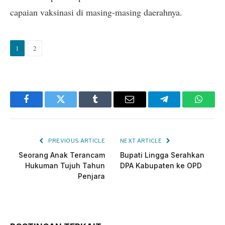
capaian vaksinasi di masing-masing daerahnya.
1
2
Facebook
Twitter
Tumblr
Email
Telegram
Whats
PREVIOUS ARTICLE
NEXT ARTICLE
Seorang Anak Terancam
Bupati Lingga Serahkan
Hukuman Tujuh Tahun
DPA Kabupaten ke OPD
Penjara