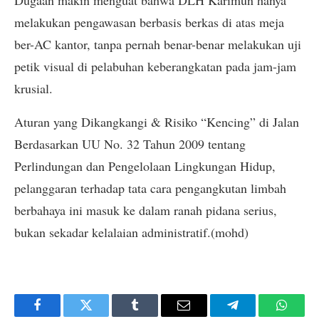
melakukan pengawasan berbasis berkas di atas meja
ber-AC kantor, tanpa pernah benar-benar melakukan uji
petik visual di pelabuhan keberangkatan pada jam-jam
krusial.
​Aturan yang Dikangkangi & Risiko “Kencing” di Jalan
​Berdasarkan UU No. 32 Tahun 2009 tentang
Perlindungan dan Pengelolaan Lingkungan Hidup,
pelanggaran terhadap tata cara pengangkutan limbah
berbahaya ini masuk ke dalam ranah pidana serius,
bukan sekadar kelalaian administratif.(mohd)
Facebook
Twitter
Tumblr
Email
Telegram
Whats