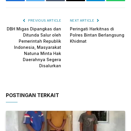
Facebook
Twitter
Tumblr
Email
Telegram
Whats
PREVIOUS ARTICLE
NEXT ARTICLE
DBH Migas Dipangkas dan
Peringati Harkitnas di
Ditunda Salur oleh
Polres Bintan Berlangsung
Pemerintah Republik
Khidmat
Indonesia, Masyarakat
Natuna Minta Hak
Daerahnya Segera
Disalurkan
POSTINGAN TERKAIT