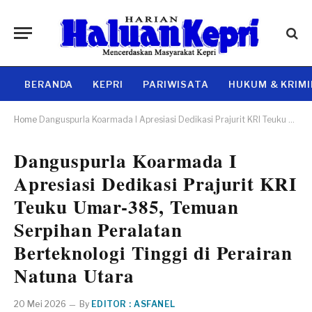
BERANDA
KEPRI
PARIWISATA
HUKUM & KRIM
Home
Danguspurla Koarmada I Apresiasi Dedikasi Prajurit KRI Teuku Umar-385, Temuan Serpihan Peralatan Berteknologi Tinggi di Perairan Natuna Utara
Danguspurla Koarmada I
Apresiasi Dedikasi Prajurit KRI
Teuku Umar-385, Temuan
Serpihan Peralatan
Berteknologi Tinggi di Perairan
Natuna Utara
20 Mei 2026
By
EDITOR : ASFANEL