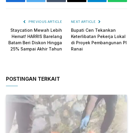
Facebook
Twitter
Tumblr
Email
Telegram
Whats
PREVIOUS ARTICLE
NEXT ARTICLE
Staycation Mewah Lebih
Bupati Cen Tekankan
Hemat! HARRIS Barelang
Keterlibatan Pekerja Lokal
Batam Beri Diskon Hingga
di Proyek Pembangunan PI
25% Sampai Akhir Tahun
Ranai
POSTINGAN TERKAIT