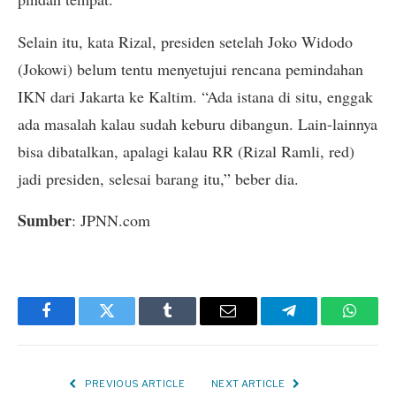
Selain itu, kata Rizal, presiden setelah Joko Widodo
(Jokowi) belum tentu menyetujui rencana pemindahan
IKN dari Jakarta ke Kaltim. “Ada istana di situ, enggak
ada masalah kalau sudah keburu dibangun. Lain-lainnya
bisa dibatalkan, apalagi kalau RR (Rizal Ramli, red)
jadi presiden, selesai barang itu,” beber dia.
Sumber
: JPNN.com
Facebook
Twitter
Tumblr
Email
Telegram
Whats
PREVIOUS ARTICLE
NEXT ARTICLE