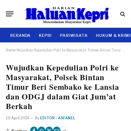
BERANDA
KEPRI
PARIWISATA
HUKUM & KRIM
Home
Wujudkan Kepedulian Polri ke Masyarakat, Polsek Bintan Timur Beri Sembako ke Lansia dan ODGJ dalam Giat Jum’at Berkah
Wujudkan Kepedulian Polri ke
Masyarakat, Polsek Bintan
Timur Beri Sembako ke Lansia
dan ODGJ dalam Giat Jum’at
Berkah
10 April 2026
By
EDITOR : ASFANEL
Bagikan