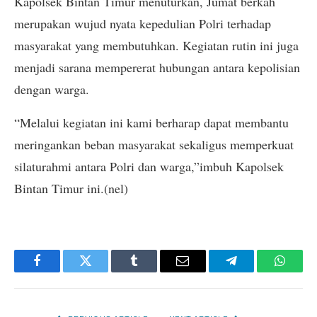
Kapolsek Bintan Timur menuturkan, Jumat berkah
merupakan wujud nyata kepedulian Polri terhadap
masyarakat yang membutuhkan. Kegiatan rutin ini juga
menjadi sarana mempererat hubungan antara kepolisian
dengan warga.
“Melalui kegiatan ini kami berharap dapat membantu
meringankan beban masyarakat sekaligus memperkuat
silaturahmi antara Polri dan warga,”imbuh Kapolsek
Bintan Timur ini.(nel)
Facebook
Twitter
Tumblr
Email
Telegram
Whats