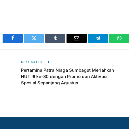
Facebook
Twitter
Tumblr
Email
Telegram
Wha
E
NEXT ARTICLE
n
Pertamina Patra Niaga Sumbagut Meriahkan
I
HUT RI ke-80 dengan Promo dan Aktivasi
Spesial Sepanjang Agustus