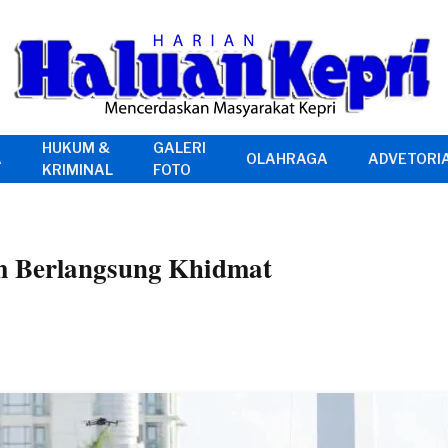
HUKUM &
GALERI
A
OLAHRAGA
ADVETORI
KRIMINAL
FOTO
m Berlangsung Khidmat