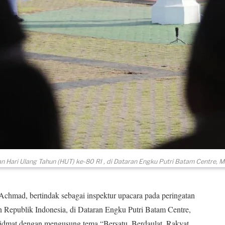
n Hari Ulang Tahun (HUT) ke-80 RI , di Dataran Engku Putri Batam Centre, M
mad, bertindak sebagai inspektur upacara pada peringatan
epublik Indonesia, di Dataran Engku Putri Batam Centre,
idmat dengan mengusung tema “Bersatu, Berdaulat, Rakyat