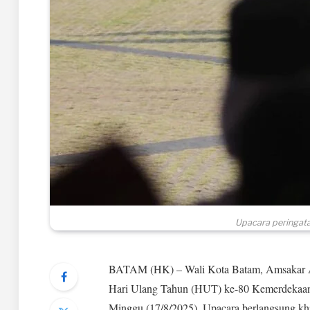
Upacara peringata
BATAM (HK) – Wali Kota Batam, Amsakar Ach
Hari Ulang Tahun (HUT) ke-80 Kemerdekaan R
Minggu (17/8/2025). Upacara berlangsung kh