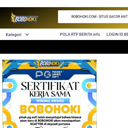
BOBOHOKI.COM - SITUS GACOR ANTI 
POLA RTP BERITA info
LOGIN ID BE
Kategori