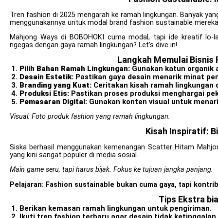
Tren fashion di 2025 mengarah ke ramah lingkungan. Banyak yan
menggunakannya untuk modal brand fashion sustainable mereka
Mahjong Ways di BOBOHOKI cuma modal, tapi ide kreatif lo-la
ngegas dengan gaya ramah lingkungan? Let’s dive in!
Langkah Memulai Bisnis 
Pilih Bahan Ramah Lingkungan:
Gunakan katun organik a
Desain Estetik:
Pastikan gaya desain menarik minat pem
Branding yang Kuat:
Ceritakan kisah ramah lingkungan di
Produksi Etis:
Pastikan proses produksi menghargai pek
Pemasaran Digital:
Gunakan konten visual untuk menari
Visual: Foto produk fashion yang ramah lingkungan.
Kisah Inspiratif: 
Siska berhasil menggunakan kemenangan Scatter Hitam Mahjon
yang kini sangat populer di media sosial.
Main game seru, tapi harus bijak. Fokus ke tujuan jangka panjang.
Pelajaran: Fashion sustainable bukan cuma gaya, tapi kontri
Tips Ekstra bi
Berikan kemasan ramah lingkungan untuk pengiriman.
Ikuti tren fashion terbaru agar desain tidak ketinggala