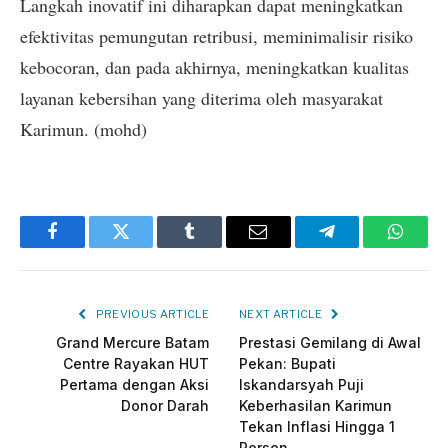
​Langkah inovatif ini diharapkan dapat meningkatkan
efektivitas pemungutan retribusi, meminimalisir risiko
kebocoran, dan pada akhirnya, meningkatkan kualitas
layanan kebersihan yang diterima oleh masyarakat
Karimun. (mohd)
Facebook
Twitter
Tumblr
Email
Telegram
Whats
PREVIOUS ARTICLE
NEXT ARTICLE
Grand Mercure Batam
Prestasi Gemilang di Awal
Centre Rayakan HUT
Pekan: Bupati
Pertama dengan Aksi
Iskandarsyah Puji
Donor Darah
Keberhasilan Karimun
Tekan Inflasi Hingga 1
Persen