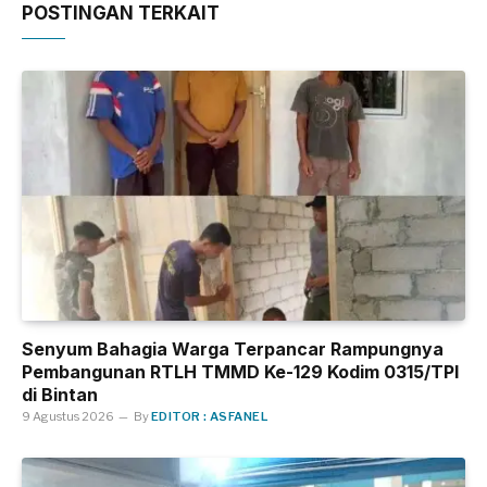
POSTINGAN TERKAIT
Senyum Bahagia Warga Terpancar Rampungnya
Pembangunan RTLH TMMD Ke-129 Kodim 0315/TPI
di Bintan
9 Agustus 2026
By
EDITOR : ASFANEL