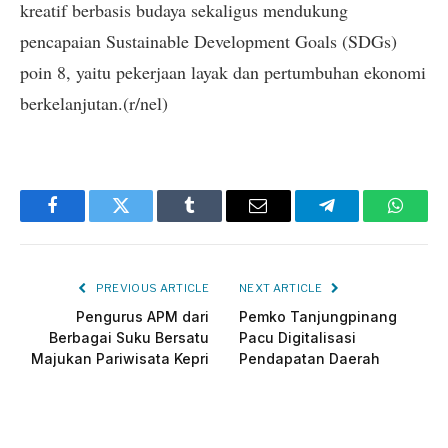
kreatif berbasis budaya sekaligus mendukung
pencapaian Sustainable Development Goals (SDGs)
poin 8, yaitu pekerjaan layak dan pertumbuhan ekonomi
berkelanjutan.(r/nel)
Facebook
Twitter
Tumblr
Email
Telegram
Whats
PREVIOUS ARTICLE
NEXT ARTICLE
Pengurus APM dari
Pemko Tanjungpinang
Berbagai Suku Bersatu
Pacu Digitalisasi
Majukan Pariwisata Kepri
Pendapatan Daerah