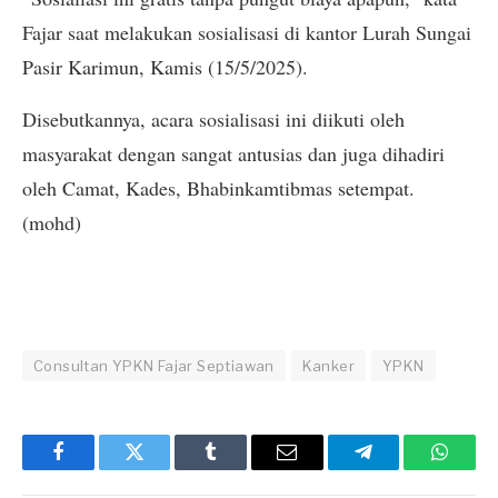
Fajar saat melakukan sosialisasi di kantor Lurah Sungai
Pasir Karimun, Kamis (15/5/2025).
Disebutkannya, acara sosialisasi ini diikuti oleh
masyarakat dengan sangat antusias dan juga dihadiri
oleh Camat, Kades, Bhabinkamtibmas setempat.
(mohd)
Consultan YPKN Fajar Septiawan
Kanker
YPKN
Facebook
Twitter
Tumblr
Email
Telegram
Whats