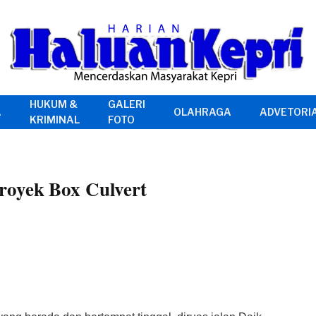
HUKUM &
GALERI
A
OLAHRAGA
ADVETORI
KRIMINAL
FOTO
royek Box Culvert