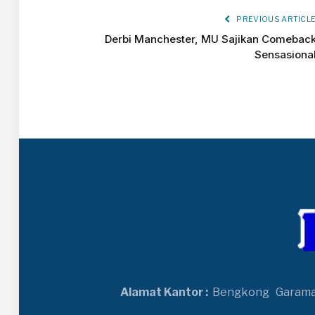
PREVIOUS ARTICL
Derbi Manchester, MU Sajikan Comebac
Sensasiona
Alamat Kantor :
Bengkong
Garam