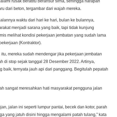
alami rusak beratitu beransur sirna, sehingga harapan
u dari beton, tergambar dari wajah mereka.
annya waktu dari hari ke hari, bulan ke bulannya,
akat menjadi sarana yang baik, tapi tidak kunjung
imis melihat kondisi pekerjaan jembatan yang sudah lama
pekerjaan (Kontraktor).
itu, mereka sudah mendengar jika pekerjaan jembatan
 di stop sejak tanggal 28 Desember 2022. Artinya,
 baik, ternyata jauh api dari panggang. Begitulah pepatah
lah sangat meresahkan hati masyarakat pengguna jalan
jan, jalan ini seperti lumpur pantai, becek dan kotor, parah
a yang jatuh disini hingga mengalami patah tulang,” kata