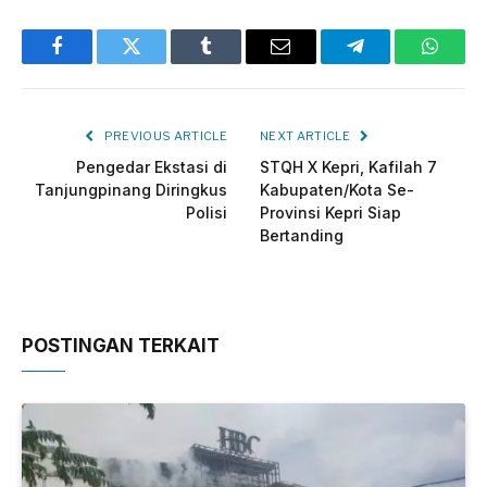
Facebook
Twitter
Tumblr
Email
Telegram
Whats
PREVIOUS ARTICLE
NEXT ARTICLE
Pengedar Ekstasi di
STQH X Kepri, Kafilah 7
Tanjungpinang Diringkus
Kabupaten/Kota Se-
Polisi
Provinsi Kepri Siap
Bertanding
POSTINGAN TERKAIT