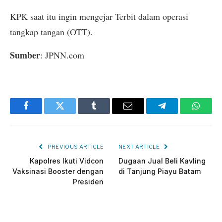
KPK saat itu ingin mengejar Terbit dalam operasi
tangkap tangan (OTT).
Sumber
: JPNN.com
Facebook
Twitter
Tumblr
Email
Telegram
Whats
PREVIOUS ARTICLE
NEXT ARTICLE
Kapolres Ikuti Vidcon
Dugaan Jual Beli Kavling
Vaksinasi Booster dengan
di Tanjung Piayu Batam
Presiden