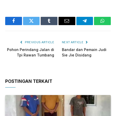
Facebook
Twitter
Tumblr
Email
Telegram
Whats
PREVIOUS ARTICLE
NEXT ARTICLE
Pohon Perindang Jalan di
Bandar dan Pemain Judi
Tpi Rawan Tumbang
Sie Jie Disidang
POSTINGAN TERKAIT