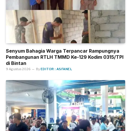
Senyum Bahagia Warga Terpancar Rampungnya
Pembangunan RTLH TMMD Ke-129 Kodim 0315/TPI
di Bintan
9 Agustus 2026
By
EDITOR : ASFANEL